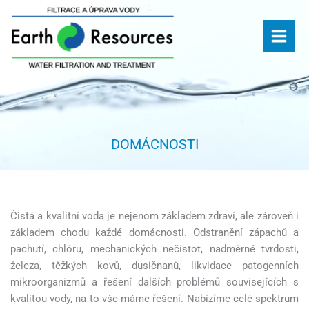
Přeskočit
na
obsah
DOMÁCNOSTI
Čistá a kvalitní voda je nejenom základem zdraví, ale zároveň i
základem chodu každé domácnosti. Odstranění zápachů a
pachutí, chlóru, mechanických nečistot, nadměrné tvrdosti,
železa, těžkých kovů, dusičnanů, likvidace patogenních
mikroorganizmů a řešení dalších problémů souvisejících s
kvalitou vody, na to vše máme řešení. Nabízíme celé spektrum