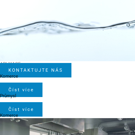
APLIKACE
KONTAKTUJTE NÁS
Komerce
Číst více
Průmysl
Číst více
Komerce